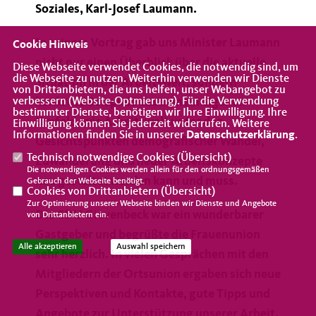
Soziales, Karl-Josef Laumann.
In seinem Vortrag gab uns Minister Laumann
Cookie Hinweis
nicht nur einen Überblick über die aktuelle
Diese Webseite verwendet Cookies, die notwendig sind, um
die Webseite zu nutzen. Weiterhin verwenden wir Dienste
Situation in der Arbeitswelt, sondern
von Drittanbietern, die uns helfen, unser Webangebot zu
verbessern (Website-Optmierung). Für die Verwendung
konkrete Beispiele aus seinem eigenen
bestimmter Dienste, benötigen wir Ihre Einwilligung. Ihre
Umfeld, wie Arbeitswelt unter den
Einwilligung können Sie jederzeit widerrufen. Weitere
Informationen finden Sie in unserer
Datenschutzerklärung
.
Gesichtspunkten demografischer Wandel,
Technisch notwendige Cookies (
Übersicht
)
Zuwanderung und neuer Arbeitskonzepte
Die notwendigen Cookies werden allein für den ordnungsgemäßen
neu gestaltet werden kann und muss.
Gebrauch der Webseite benötigt.
Cookies von Drittanbietern (
Übersicht
)
Zur Optimierung unserer Webseite binden wir Dienste und Angebote
Die CDU Gievenbeck war ein wunderbarer
von Drittanbietern ein.
Gastgeber und begrüßte die Frauenunion
Alle akzeptieren
Auswahl speichern
sehr herzlich. In vielen Gesprächen mit den
Mitgliedern der Ortsunion ergaben sich neue
Perspektiven und Kontakte, gute Tipps und
Angebote zur Unterstützung unserer Arbeit.