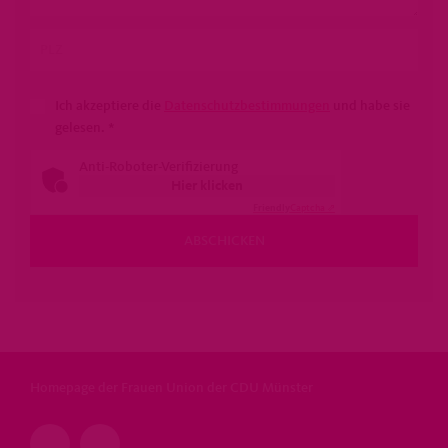
Ich akzeptiere die
Datenschutzbestimmungen
und habe sie
gelesen.
*
Anti-Roboter-Verifizierung
Hier klicken
Friendly
Captcha ⇗
ABSCHICKEN
Homepage der Frauen Union der CDU Münster